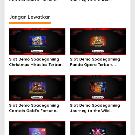
Terbaru Lengkap Main
Terbaru Lengkap Main
Gratis
Gratis
Jangan Lewatkan
Slot Demo Spadegaming
Slot Demo Spadegaming
Christmas Miracles Terbaru
Panda Opera Terbaru
Lengkap Main Gratis
Lengkap Main Gratis
Slot Demo Spadegaming
Slot Demo Spadegaming
Captain Gold’s Fortune
Journey to the Wild
Terbaru Lengkap Main
Terbaru Lengkap Main
Gratis
Gratis