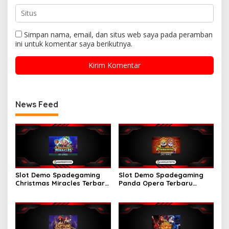
Simpan nama, email, dan situs web saya pada peramban
ini untuk komentar saya berikutnya.
News Feed
Slot Demo Spadegaming
Slot Demo Spadegaming
Christmas Miracles Terbaru
Panda Opera Terbaru
Lengkap Main Gratis
Lengkap Main Gratis