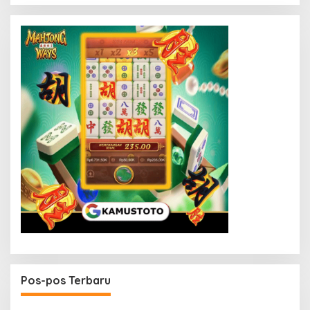
Pos-pos Terbaru