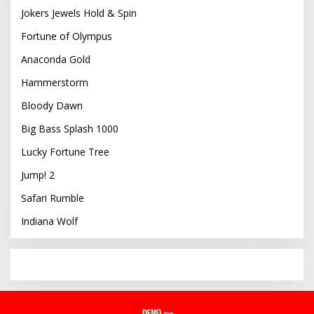
Jokers Jewels Hold & Spin
Fortune of Olympus
Anaconda Gold
Hammerstorm
Bloody Dawn
Big Bass Splash 1000
Lucky Fortune Tree
Jump! 2
Safari Rumble
Indiana Wolf