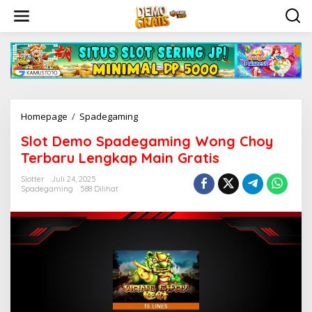
L
e
w
a
t
i
k
e
k
Homepage
/
Spadegaming
S
o
l
n
Slot Demo Spadegaming Wong Choy
o
t
t
Terbaru Lengkap Main Gratis
e
D
n
e
Slotter
Juli 24, 2025
Spadegaming
588 Dilihat
m
o
S
p
a
d
e
g
a
m