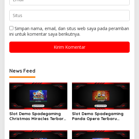
Simpan nama, email, dan situs web saya pada peramban
ini untuk komentar saya berikutnya.
News Feed
Slot Demo Spadegaming
Slot Demo Spadegaming
Christmas Miracles Terbaru
Panda Opera Terbaru
Lengkap Main Gratis
Lengkap Main Gratis