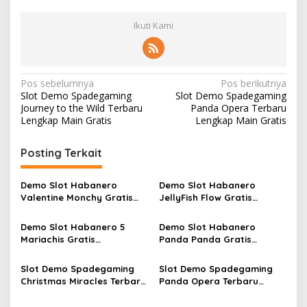
Ikuti Kami
N
Pos sebelumnya
Pos berikutnya
Slot Demo Spadegaming
Slot Demo Spadegaming
a
Journey to the Wild Terbaru
Panda Opera Terbaru
v
Lengkap Main Gratis
Lengkap Main Gratis
i
Posting Terkait
g
a
Demo Slot Habanero
Demo Slot Habanero
s
Valentine Monchy Gratis
JellyFish Flow Gratis
Terlengkap
Terlengkap
i
Demo Slot Habanero 5
Demo Slot Habanero
p
Mariachis Gratis
Panda Panda Gratis
Terlengkap
Terlengkap
o
Slot Demo Spadegaming
Slot Demo Spadegaming
s
Christmas Miracles Terbaru
Panda Opera Terbaru
Lengkap Main Gratis
Lengkap Main Gratis