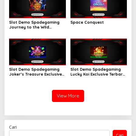
Slot Demo Spadegaming
Space Conquest
Journey to the Wild
Terbaru Lengkap Main
Gratis
Slot Demo Spadegaming
Slot Demo Spadegaming
Joker’s Treasure Exclusive
Lucky Koi Exclusive Terbaru
Terbaru Lengkap Main
Lengkap Main Gratis
Gratis
View More
Cari
Cari