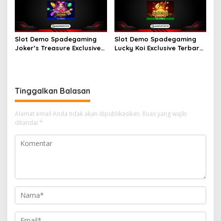
Slot Demo Spadegaming
Slot Demo Spadegaming
Joker’s Treasure Exclusive
Lucky Koi Exclusive Terbaru
Terbaru Lengkap Main
Lengkap Main Gratis
Gratis
Tinggalkan Balasan
Alamat email Anda tidak akan dipublikasikan.
Ruas yang wajib
ditandai
*