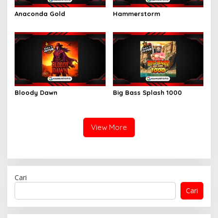
Anaconda Gold
Hammerstorm
Bloody Dawn
Big Bass Splash 1000
View More
Cari
Cari