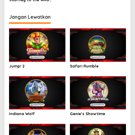
Terbaru Lengkap Main
Gratis
Jangan Lewatkan
Jump! 2
Safari Rumble
Indiana Wolf
Genie’s Showtime