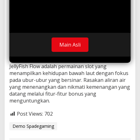
g
k
a
p
Main Asli
JellyFish Flow adalah permainan slot yang
menampilkan kehidupan bawah laut dengan fokus
pada ubur-ubur yang bersinar. Rasakan aliran air
yang menenangkan dan nikmati kemenangan yang
datang melalui fitur-fitur bonus yang
menguntungkan.
Post Views:
702
Demo Spadegaming