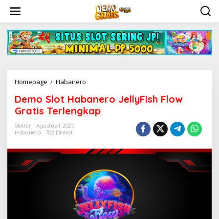
L
e
w
a
t
i
k
e
k
Homepage
/
Habanero
D
o
e
n
Demo Slot Habanero JellyFish Flow
m
t
o
Gratis Terlengkap
e
S
n
l
Slotter
Agustus 1, 2025
Habanero
702 Dilihat
o
t
H
a
b
a
n
e
r
o