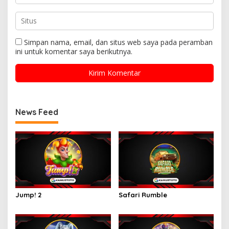
Simpan nama, email, dan situs web saya pada peramban
ini untuk komentar saya berikutnya.
News Feed
Jump! 2
Safari Rumble