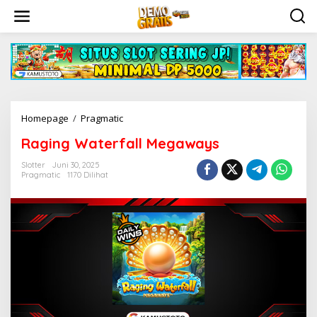
L
e
w
a
t
i
k
e
k
Homepage
/
Pragmatic
R
o
a
n
Raging Waterfall Megaways
g
t
i
e
Slotter
Juni 30, 2025
n
n
Pragmatic
1170 Dilihat
g
W
a
t
e
r
f
a
l
l
M