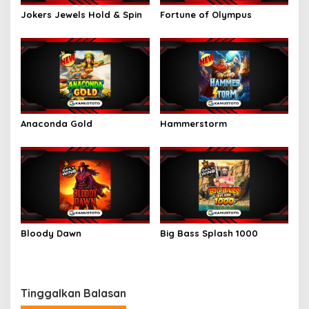
Jokers Jewels Hold & Spin
Fortune of Olympus
Anaconda Gold
Hammerstorm
Bloody Dawn
Big Bass Splash 1000
Tinggalkan Balasan