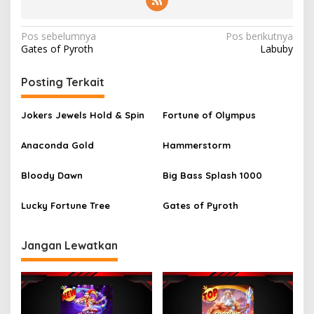
N
Pos sebelumnya
Pos berikutnya
Gates of Pyroth
Labuby
a
v
Posting Terkait
i
g
Jokers Jewels Hold & Spin
Fortune of Olympus
a
Anaconda Gold
Hammerstorm
s
i
Bloody Dawn
Big Bass Splash 1000
p
Lucky Fortune Tree
Gates of Pyroth
o
s
Jangan Lewatkan