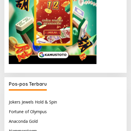
Pos-pos Terbaru
Jokers Jewels Hold & Spin
Fortune of Olympus
Anaconda Gold
Hammerstorm