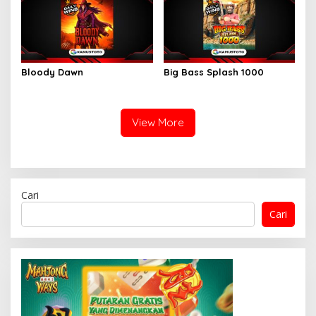
Bloody Dawn
Big Bass Splash 1000
View More
Cari
Cari