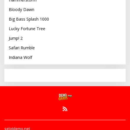
Bloody Dawn
Big Bass Splash 1000
Lucky Fortune Tree
Jump! 2
Safari Rumble
Indiana Wolf
selotdemo.net