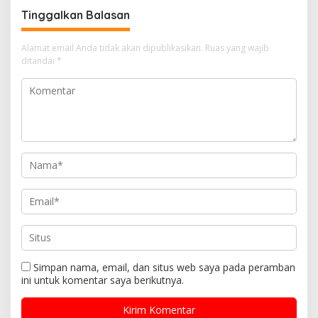
Tinggalkan Balasan
Alamat email Anda tidak akan dipublikasikan.
Ruas yang wajib
ditandai
*
Simpan nama, email, dan situs web saya pada peramban
ini untuk komentar saya berikutnya.