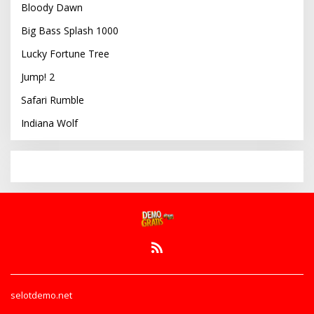
Bloody Dawn
Big Bass Splash 1000
Lucky Fortune Tree
Jump! 2
Safari Rumble
Indiana Wolf
selotdemo.net