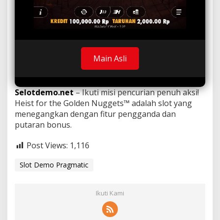
Main Asli
Selotdemo.net
– Ikuti misi pencurian penuh aksi!
Heist for the Golden Nuggets™ adalah slot yang
menegangkan dengan fitur pengganda dan
putaran bonus.
Post Views:
1,116
Slot Demo Pragmatic
Ikuti Kami