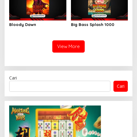
Bloody Dawn
Big Bass Splash 1000
View More
Cari
Cari