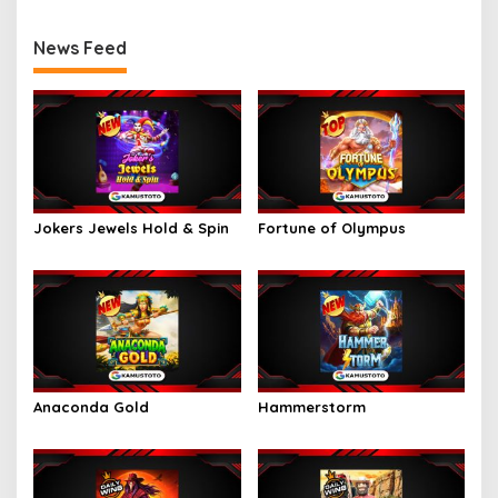
News Feed
Jokers Jewels Hold & Spin
Fortune of Olympus
Anaconda Gold
Hammerstorm