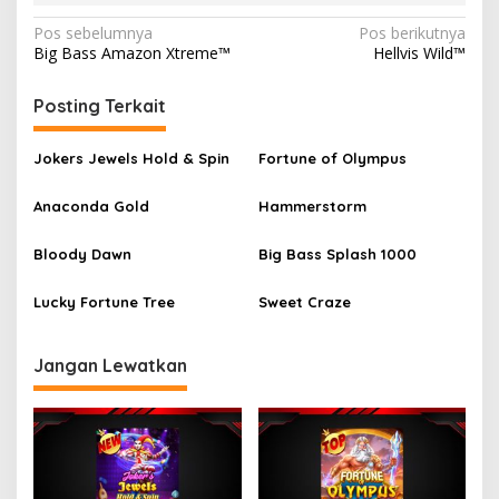
N
Pos sebelumnya
Pos berikutnya
Big Bass Amazon Xtreme™
Hellvis Wild™
a
v
Posting Terkait
i
g
Jokers Jewels Hold & Spin
Fortune of Olympus
a
Anaconda Gold
Hammerstorm
s
i
Bloody Dawn
Big Bass Splash 1000
p
Lucky Fortune Tree
Sweet Craze
o
s
Jangan Lewatkan