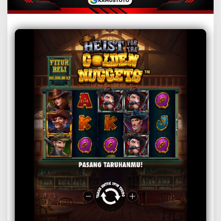
n
N
u
g
g
e
t
s
™