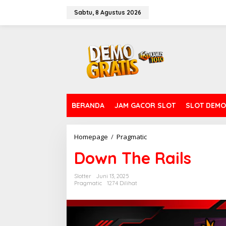
L
e
Sabtu, 8 Agustus 2026
w
a
t
i
k
e
k
o
n
t
BERANDA
JAM GACOR SLOT
SLOT DEMO
e
n
Homepage
/
Pragmatic
D
o
Down The Rails
w
n
T
Slotter
Juni 13, 2025
h
Pragmatic
1274 Dilihat
e
R
a
i