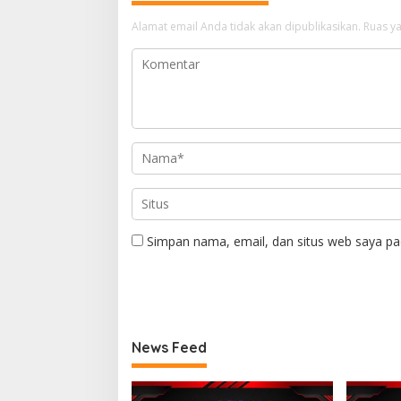
Alamat email Anda tidak akan dipublikasikan.
Ruas ya
Simpan nama, email, dan situs web saya pa
News Feed