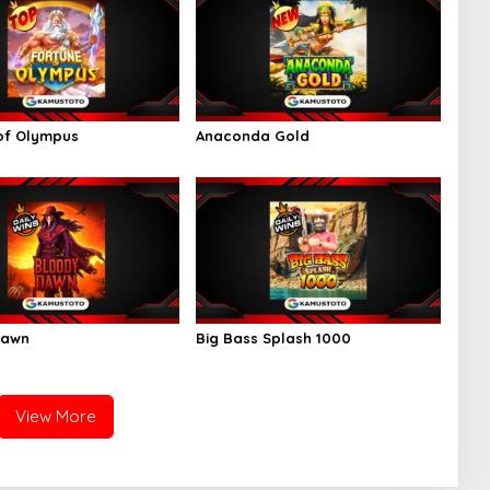
of Olympus
Anaconda Gold
Dawn
Big Bass Splash 1000
View More