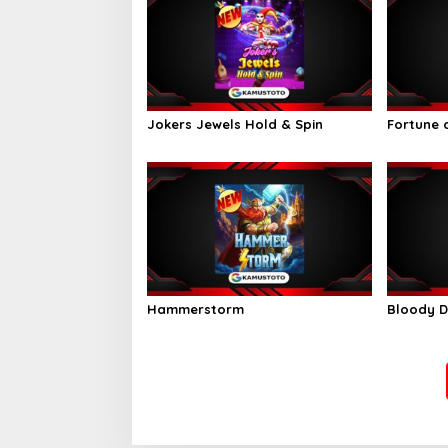
Jokers Jewels Hold & Spin
Fortune 
Hammerstorm
Bloody 