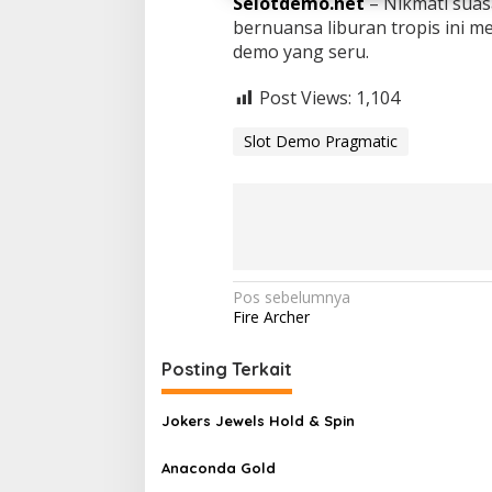
Selotdemo.net
– Nikmati suas
bernuansa liburan tropis ini m
demo yang seru.
Post Views:
1,104
Slot Demo Pragmatic
N
Pos sebelumnya
Fire Archer
a
v
Posting Terkait
i
g
Jokers Jewels Hold & Spin
a
Anaconda Gold
s