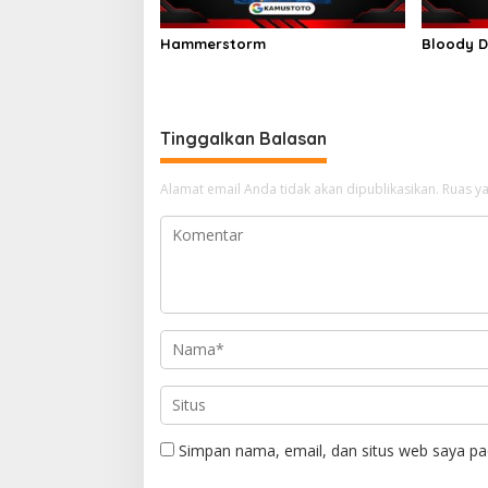
Hammerstorm
Bloody 
Tinggalkan Balasan
Alamat email Anda tidak akan dipublikasikan.
Ruas ya
Simpan nama, email, dan situs web saya pa