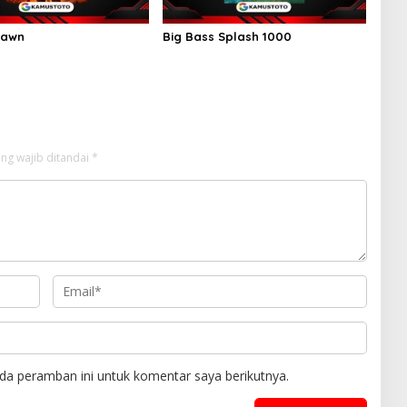
Dawn
Big Bass Splash 1000
ng wajib ditandai
*
da peramban ini untuk komentar saya berikutnya.