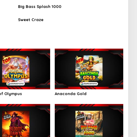
Big Bass Splash 1000
Sweet Craze
of Olympus
Anaconda Gold