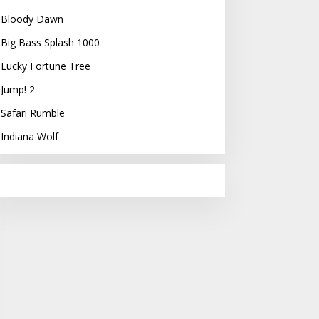
Bloody Dawn
Big Bass Splash 1000
Lucky Fortune Tree
Jump! 2
Safari Rumble
Indiana Wolf