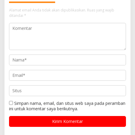
Alamat email Anda tidak akan dipublikasikan.
Ruas yang wajib
ditandai
*
Simpan nama, email, dan situs web saya pada peramban
ini untuk komentar saya berikutnya.