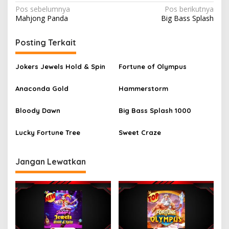
N
Pos sebelumnya
Pos berikutnya
Mahjong Panda
Big Bass Splash
a
v
Posting Terkait
i
g
Jokers Jewels Hold & Spin
Fortune of Olympus
a
Anaconda Gold
Hammerstorm
s
i
Bloody Dawn
Big Bass Splash 1000
p
Lucky Fortune Tree
Sweet Craze
o
s
Jangan Lewatkan