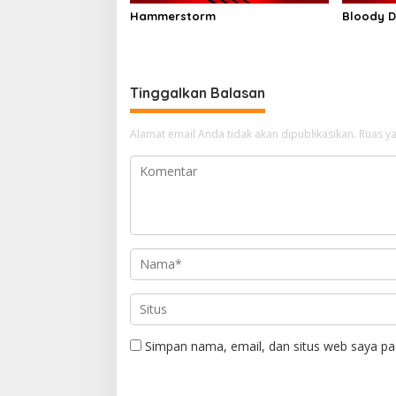
Hammerstorm
Bloody 
Tinggalkan Balasan
Alamat email Anda tidak akan dipublikasikan.
Ruas ya
Simpan nama, email, dan situs web saya pa