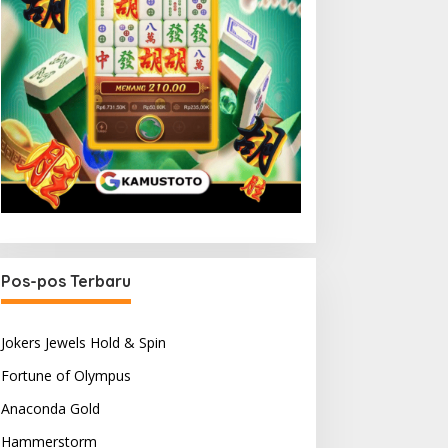
Pos-pos Terbaru
Jokers Jewels Hold & Spin
Fortune of Olympus
Anaconda Gold
Hammerstorm