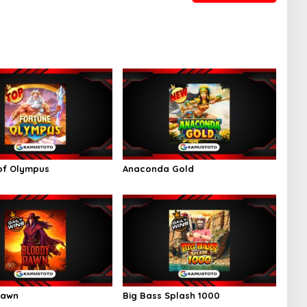
of Olympus
Anaconda Gold
Dawn
Big Bass Splash 1000