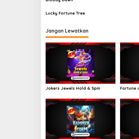
i
p
Lucky Fortune Tree
o
s
Jangan Lewatkan
Jokers Jewels Hold & Spin
Fortune 