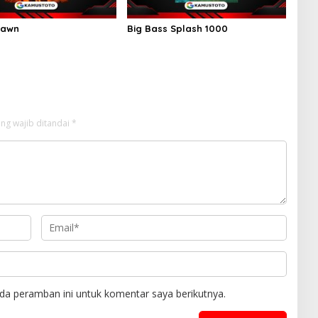
Dawn
Big Bass Splash 1000
ng wajib ditandai
*
da peramban ini untuk komentar saya berikutnya.