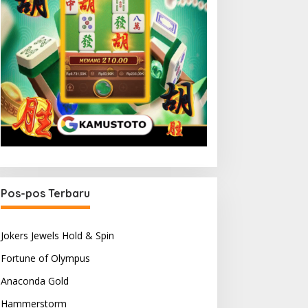
Pos-pos Terbaru
Jokers Jewels Hold & Spin
Fortune of Olympus
Anaconda Gold
Hammerstorm