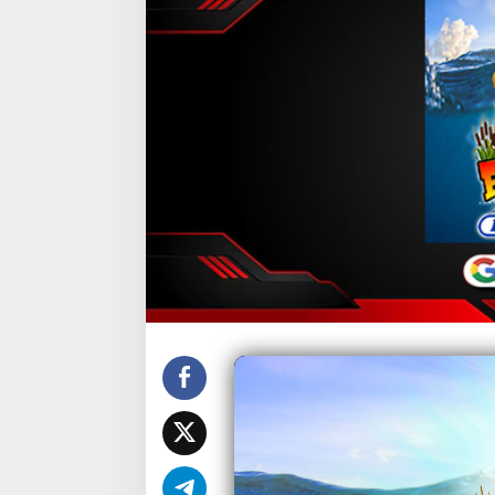
a
n
z
a
–
R
e
e
l
A
c
t
i
o
n