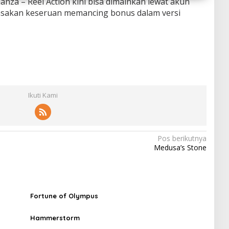
nza – Reel Action kini bisa dimainkan lewat akun
Rasakan keseruan memancing bonus dalam versi
Ikuti Kami
Pos berikutnya
Medusa’s Stone
Fortune of Olympus
Hammerstorm