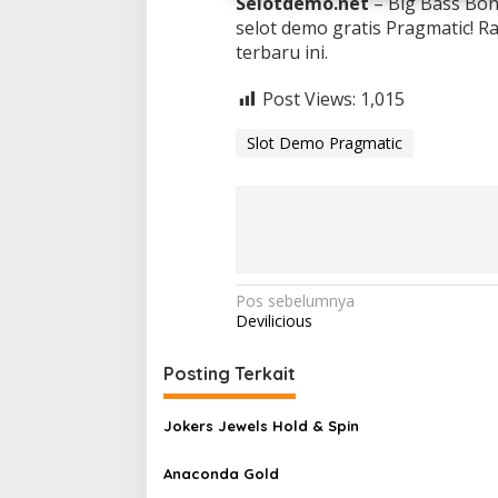
Selotdemo.net
– Big Bass Bona
selot demo gratis Pragmatic! 
terbaru ini.
Post Views:
1,015
Slot Demo Pragmatic
N
Pos sebelumnya
Devilicious
a
v
Posting Terkait
i
g
Jokers Jewels Hold & Spin
a
Anaconda Gold
s