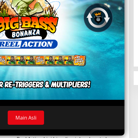
Main Asli