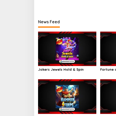
News Feed
Jokers Jewels Hold & Spin
Fortune 