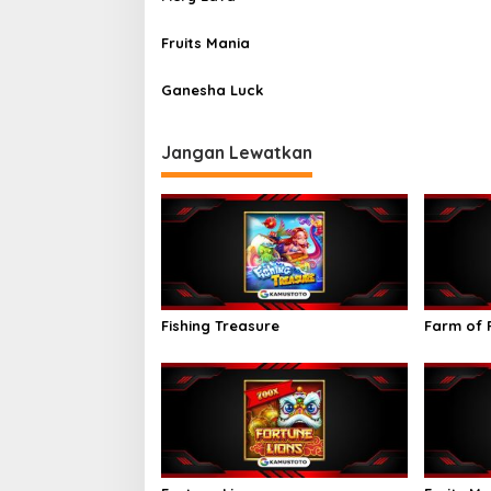
s
i
Fruits Mania
p
o
Ganesha Luck
s
Jangan Lewatkan
Fishing Treasure
Farm of 