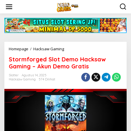
L
e
w
a
t
i
k
e
k
Homepage
/
Hacksaw Gaming
S
o
t
n
Stormforged Slot Demo Hacksaw
o
t
r
Gaming – Akun Demo Gratis
e
m
n
f
Slotter
Agustus 14, 2025
Hacksaw Gaming
574 Dilihat
o
r
g
e
d
S
l
o
t
D