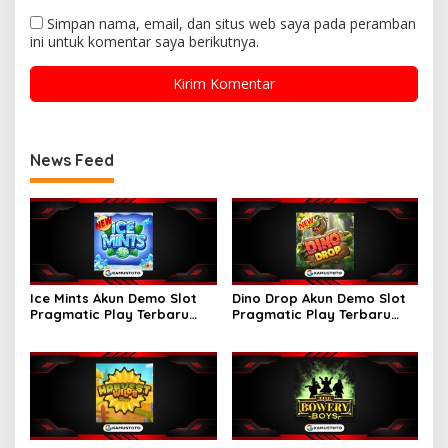
Simpan nama, email, dan situs web saya pada peramban
ini untuk komentar saya berikutnya.
News Feed
Ice Mints Akun Demo Slot
Dino Drop Akun Demo Slot
Pragmatic Play Terbaru
Pragmatic Play Terbaru
Gratis
Gratis