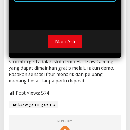
G
r
a
t
i
s
Main Asli
Stormforged adalah slot demo Hacksaw Gaming
yang dapat dimainkan gratis melalui akun demo.
Rasakan sensasi fitur menarik dan peluang
menang besar tanpa perlu deposit.
Post Views:
574
hacksaw gaming demo
Ikuti Kami