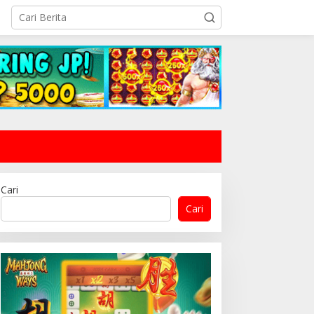
Cari
Cari