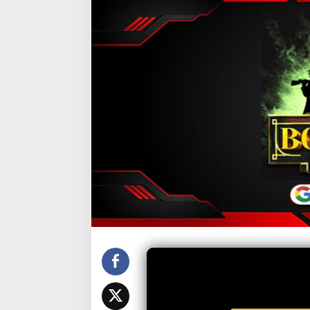
o
y
s
S
l
o
t
D
e
m
o
H
a
c
k
s
a
w
G
a
m
i
n
g
–