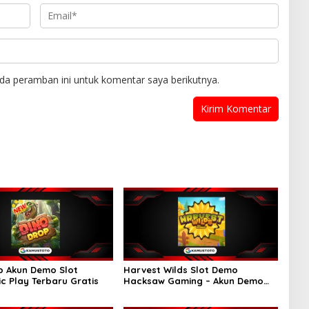
da peramban ini untuk komentar saya berikutnya.
p Akun Demo Slot
Harvest Wilds Slot Demo
c Play Terbaru Gratis
Hacksaw Gaming – Akun Demo
Gratis