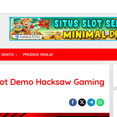
 GRATIS
PREDIKSI PARLAY
lot Demo Hacksaw Gaming
s