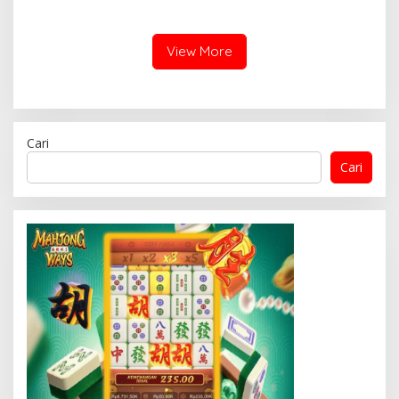
View More
Cari
Cari