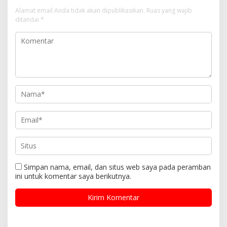
Alamat email Anda tidak akan dipublikasikan.
Ruas yang wajib
ditandai
*
Simpan nama, email, dan situs web saya pada peramban
ini untuk komentar saya berikutnya.