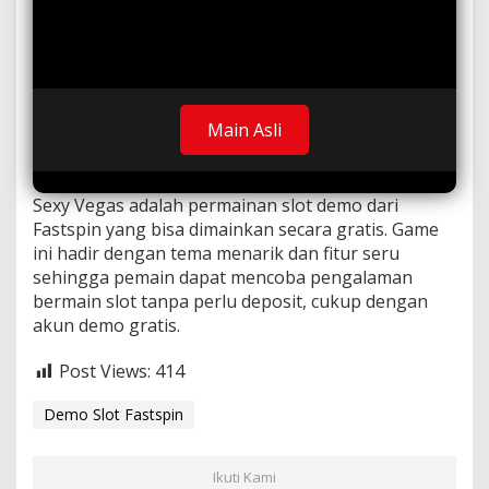
Main Asli
Sexy Vegas adalah permainan slot demo dari
Fastspin yang bisa dimainkan secara gratis. Game
ini hadir dengan tema menarik dan fitur seru
sehingga pemain dapat mencoba pengalaman
bermain slot tanpa perlu deposit, cukup dengan
akun demo gratis.
Post Views:
414
Demo Slot Fastspin
Ikuti Kami