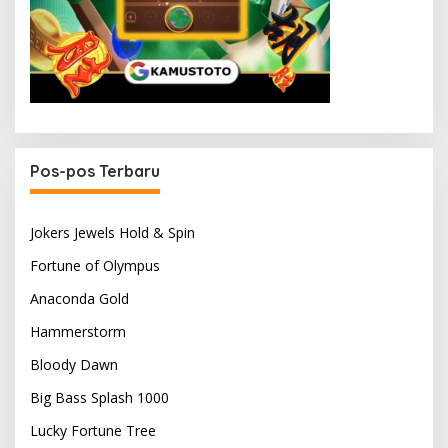
Pos-pos Terbaru
Jokers Jewels Hold & Spin
Fortune of Olympus
Anaconda Gold
Hammerstorm
Bloody Dawn
Big Bass Splash 1000
Lucky Fortune Tree