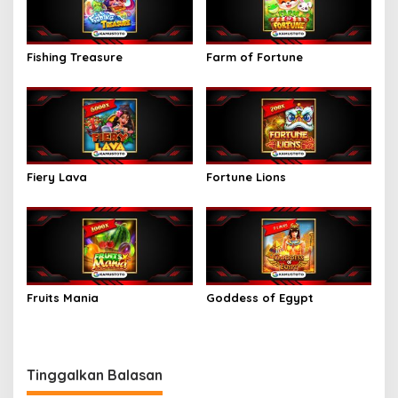
Fishing Treasure
Farm of Fortune
Fiery Lava
Fortune Lions
Fruits Mania
Goddess of Egypt
Tinggalkan Balasan