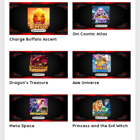
Oni Cosmic Atlas
Charge Buffalo Ascent
Dragon’s Treasure
Axie Universe
Meta Space
Princess and the Evil Witch