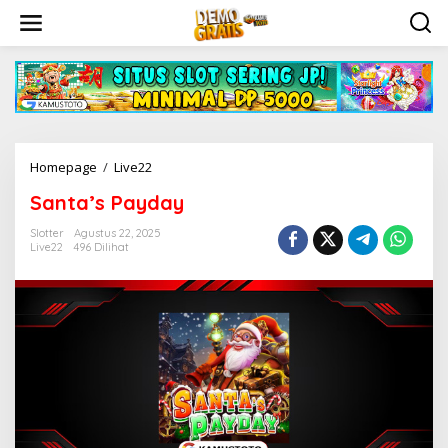
L
e
w
a
t
i
k
e
k
Homepage
/
Live22
S
o
a
n
Santa’s Payday
n
t
t
e
Slotter
Agustus 22, 2025
a
n
Live22
496 Dilihat
'
s
P
a
y
d
a
y