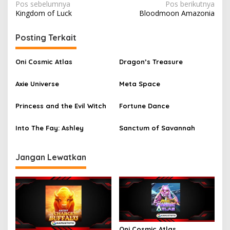
N
Pos sebelumnya
Pos berikutnya
Kingdom of Luck
Bloodmoon Amazonia
a
v
Posting Terkait
i
g
Oni Cosmic Atlas
Dragon’s Treasure
a
Axie Universe
Meta Space
s
i
Princess and the Evil Witch
Fortune Dance
p
Into The Fay: Ashley
Sanctum of Savannah
o
s
Jangan Lewatkan
Oni Cosmic Atlas