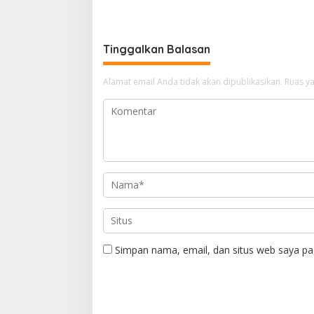
Tinggalkan Balasan
Alamat email Anda tidak akan dipublikasikan.
Ruas ya
Simpan nama, email, dan situs web saya pa