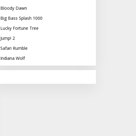
Bloody Dawn
Big Bass Splash 1000
Lucky Fortune Tree
Jump! 2
Safari Rumble
Indiana Wolf