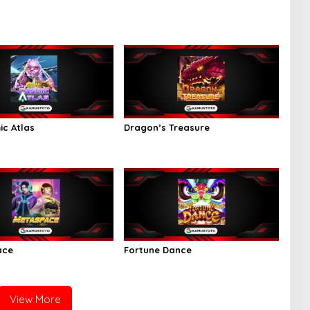
ic Atlas
Dragon’s Treasure
ace
Fortune Dance
View More