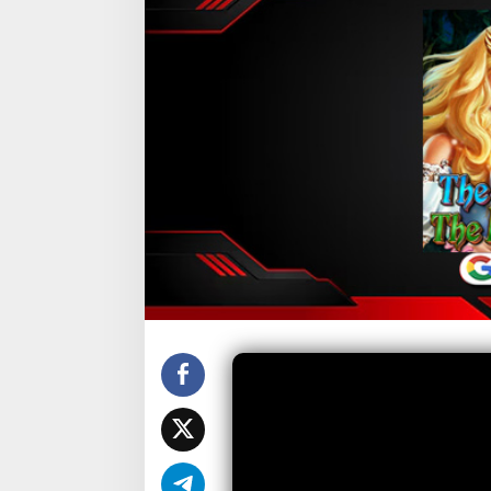
d
t
h
e
E
v
i
l
W
i
t
c
h