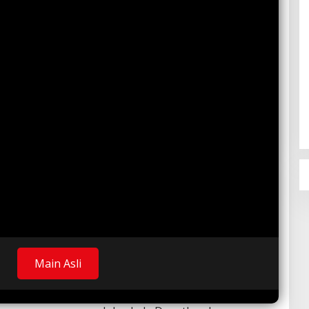
Main Asli