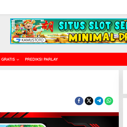
 GRATIS
PREDIKSI PARLAY