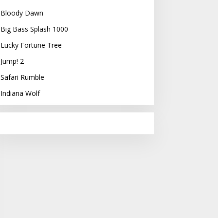
Bloody Dawn
Big Bass Splash 1000
Lucky Fortune Tree
Jump! 2
Safari Rumble
Indiana Wolf