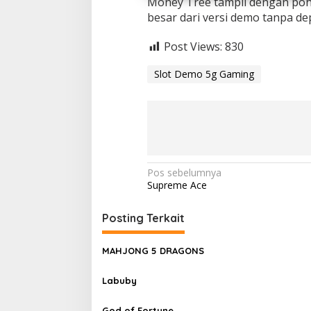
Money Tree tampil dengan po
besar dari versi demo tanpa dep
Post Views:
830
Slot Demo 5g Gaming
N
Pos sebelumnya
Supreme Ace
a
v
Posting Terkait
i
g
MAHJONG 5 DRAGONS
a
Labuby
s
God of Fortune