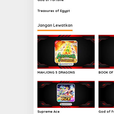
i
p
Treasures of Egypt
o
s
Jangan Lewatkan
MAHJONG 5 DRAGONS
BOOK OF
Supreme Ace
God of F