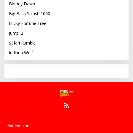
Bloody Dawn
Big Bass Splash 1000
Lucky Fortune Tree
Jump! 2
Safari Rumble
Indiana Wolf
selotdemo.net