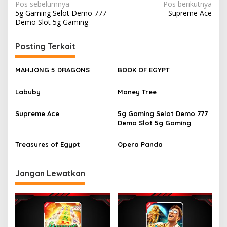
N
Pos sebelumnya
Pos berikutnya
5g Gaming Selot Demo 777
Supreme Ace
a
Demo Slot 5g Gaming
v
i
Posting Terkait
g
MAHJONG 5 DRAGONS
BOOK OF EGYPT
a
s
Labuby
Money Tree
i
Supreme Ace
5g Gaming Selot Demo 777
p
Demo Slot 5g Gaming
o
s
Treasures of Egypt
Opera Panda
Jangan Lewatkan