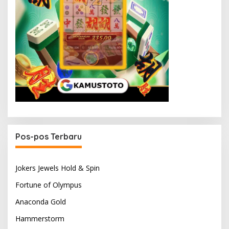
Pos-pos Terbaru
Jokers Jewels Hold & Spin
Fortune of Olympus
Anaconda Gold
Hammerstorm