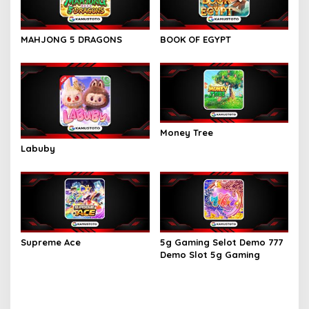
MAHJONG 5 DRAGONS
BOOK OF EGYPT
Money Tree
Labuby
Supreme Ace
5g Gaming Selot Demo 777
Demo Slot 5g Gaming