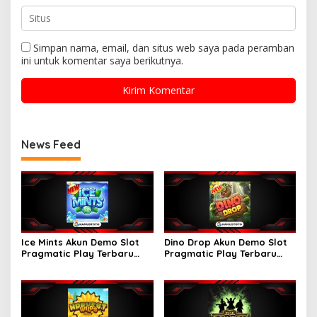
Simpan nama, email, dan situs web saya pada peramban
ini untuk komentar saya berikutnya.
News Feed
Ice Mints Akun Demo Slot
Dino Drop Akun Demo Slot
Pragmatic Play Terbaru
Pragmatic Play Terbaru
Gratis
Gratis