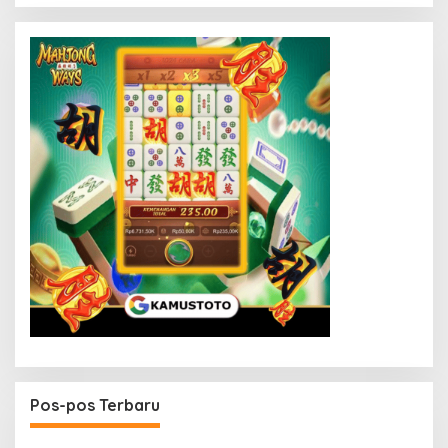
Pos-pos Terbaru