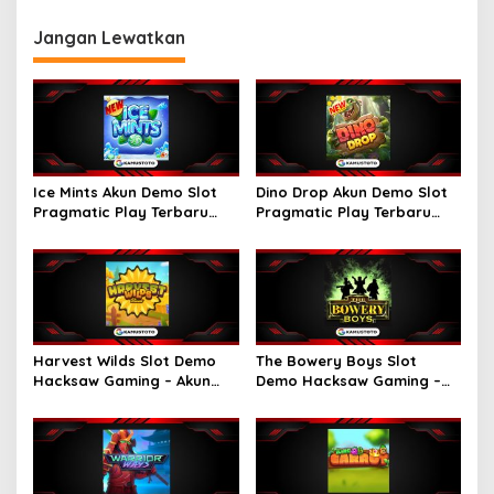
Jangan Lewatkan
Ice Mints Akun Demo Slot
Dino Drop Akun Demo Slot
Pragmatic Play Terbaru
Pragmatic Play Terbaru
Gratis
Gratis
Harvest Wilds Slot Demo
The Bowery Boys Slot
Hacksaw Gaming – Akun
Demo Hacksaw Gaming –
Demo Gratis
Akun Demo Gratis