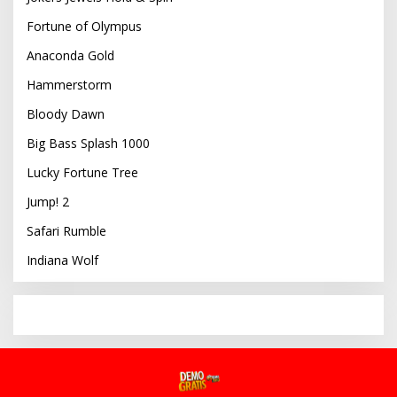
Fortune of Olympus
Anaconda Gold
Hammerstorm
Bloody Dawn
Big Bass Splash 1000
Lucky Fortune Tree
Jump! 2
Safari Rumble
Indiana Wolf