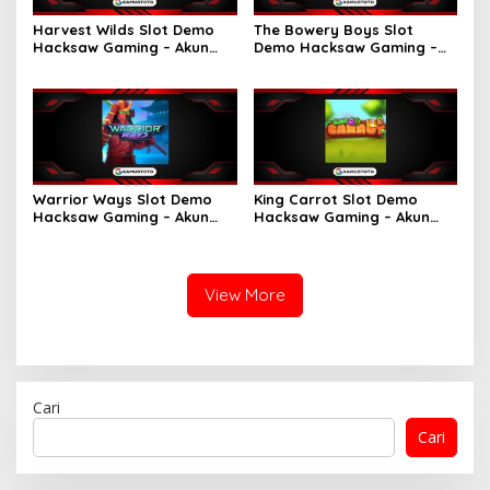
Harvest Wilds Slot Demo
The Bowery Boys Slot
Hacksaw Gaming – Akun
Demo Hacksaw Gaming –
Demo Gratis
Akun Demo Gratis
Warrior Ways Slot Demo
King Carrot Slot Demo
Hacksaw Gaming – Akun
Hacksaw Gaming – Akun
Demo Gratis
Demo Gratis
View More
Cari
Cari