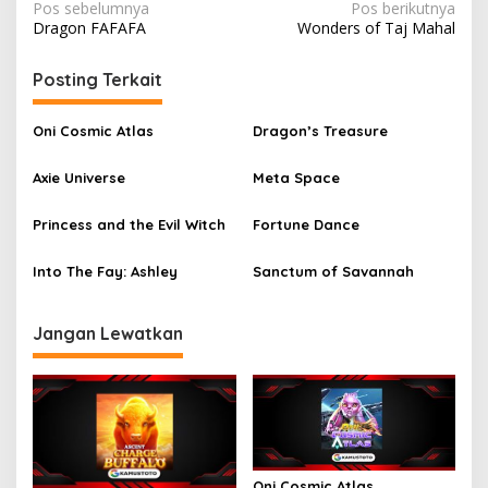
N
Pos sebelumnya
Pos berikutnya
Dragon FAFAFA
Wonders of Taj Mahal
a
v
Posting Terkait
i
g
Oni Cosmic Atlas
Dragon’s Treasure
a
Axie Universe
Meta Space
s
i
Princess and the Evil Witch
Fortune Dance
p
Into The Fay: Ashley
Sanctum of Savannah
o
s
Jangan Lewatkan
Oni Cosmic Atlas