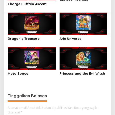
Charge Buffalo Ascent
Dragon’s Treasure
Axie Universe
Meta Space
Princess and the Evil Witch
Tinggalkan Balasan
Alamat email Anda tidak akan dipublikasikan.
Ruas yang wajib
ditandai
*