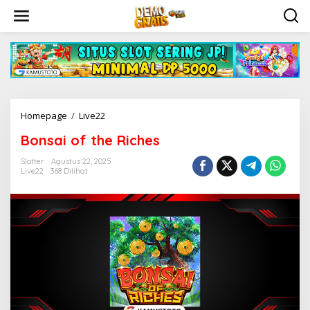
L
e
w
a
t
i
k
e
k
Homepage
/
Live22
B
o
o
n
Bonsai of the Riches
n
t
s
e
Slotter
Agustus 22, 2025
a
n
Live22
368 Dilihat
i
o
f
t
h
e
R
i
c
h
e