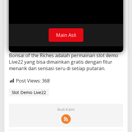
Main Asli
Bonsai of the Riches adalah permainan slot demo
Live22 yang bisa dimainkan gratis dengan fitur
menarik dan sensasi seru di setiap putaran.
Post Views:
368
Slot Demo Live22
Ikuti Kami