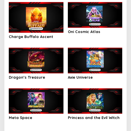
Oni Cosmic Atlas
Charge Buffalo Ascent
Dragon’s Treasure
Axie Universe
Meta Space
Princess and the Evil Witch