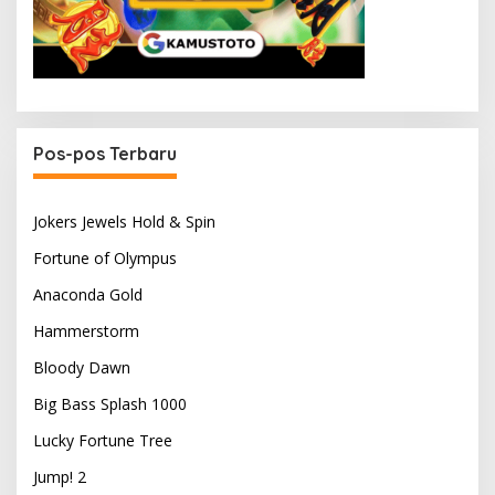
Pos-pos Terbaru
Jokers Jewels Hold & Spin
Fortune of Olympus
Anaconda Gold
Hammerstorm
Bloody Dawn
Big Bass Splash 1000
Lucky Fortune Tree
Jump! 2