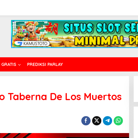
 GRATIS
PREDIKSI PARLAY
o Taberna De Los Muertos