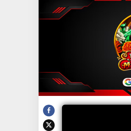
b
a
n
e
r
o
T
a
b
e
r
n
a
D
e
L
o
s
M
u
e
r
t
o
s