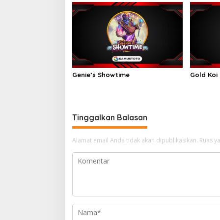
Genie’s Showtime
Gold Koi
Tinggalkan Balasan
Alamat email Anda tidak akan dipublikasikan.
Ruas ya