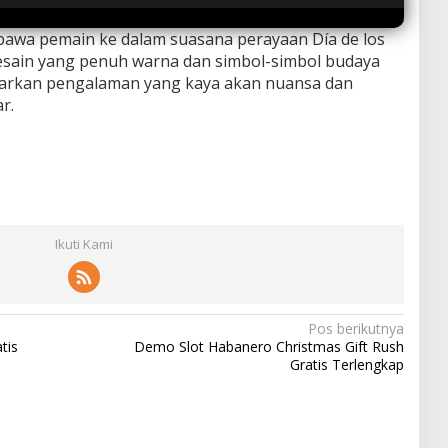
wa pemain ke dalam suasana perayaan Día de los
esain yang penuh warna dan simbol-simbol budaya
arkan pengalaman yang kaya akan nuansa dan
r.
Ikuti Kami
Pos berikutnya
tis
Demo Slot Habanero Christmas Gift Rush
Gratis Terlengkap