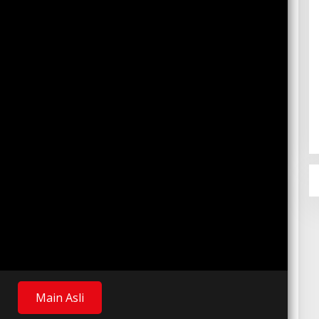
Main Asli