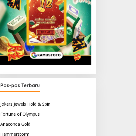
Pos-pos Terbaru
Jokers Jewels Hold & Spin
Fortune of Olympus
Anaconda Gold
Hammerstorm