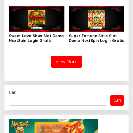
Sweet Lava Situs Slot Demo
Super Fortune Situs Slot
NextSpin Login Gratis
Demo NextSpin Login Gratis
View More
Cari
Cari