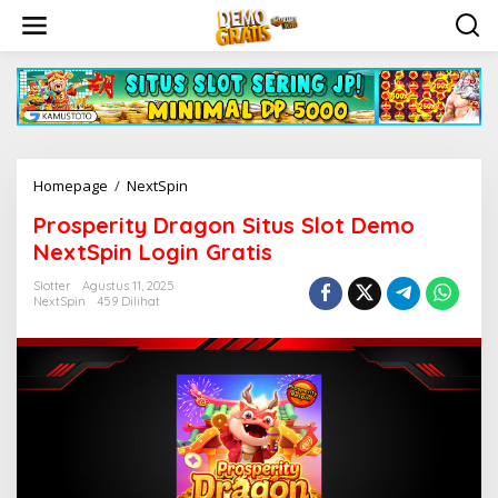
L
e
w
a
t
i
k
e
k
Homepage
/
NextSpin
P
o
r
n
Prosperity Dragon Situs Slot Demo
o
t
s
NextSpin Login Gratis
e
p
n
e
Slotter
Agustus 11, 2025
NextSpin
459 Dilihat
r
i
t
y
D
r
a
g
o
n