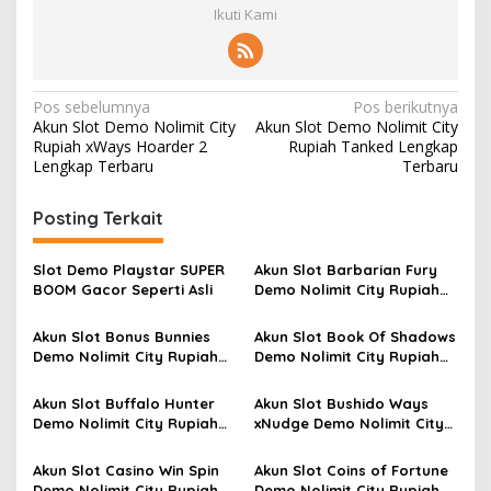
Ikuti Kami
N
Pos sebelumnya
Pos berikutnya
Akun Slot Demo Nolimit City
Akun Slot Demo Nolimit City
a
Rupiah xWays Hoarder 2
Rupiah Tanked Lengkap
v
Lengkap Terbaru
Terbaru
i
Posting Terkait
g
a
Slot Demo Playstar SUPER
Akun Slot Barbarian Fury
s
BOOM Gacor Seperti Asli
Demo Nolimit City Rupiah
Lengkap Terbaru
i
Akun Slot Bonus Bunnies
Akun Slot Book Of Shadows
p
Demo Nolimit City Rupiah
Demo Nolimit City Rupiah
Lengkap Terbaru
Lengkap Terbaru
o
Akun Slot Buffalo Hunter
Akun Slot Bushido Ways
s
Demo Nolimit City Rupiah
xNudge Demo Nolimit City
Lengkap Terbaru
Rupiah Lengkap Terbaru
Akun Slot Casino Win Spin
Akun Slot Coins of Fortune
Demo Nolimit City Rupiah
Demo Nolimit City Rupiah