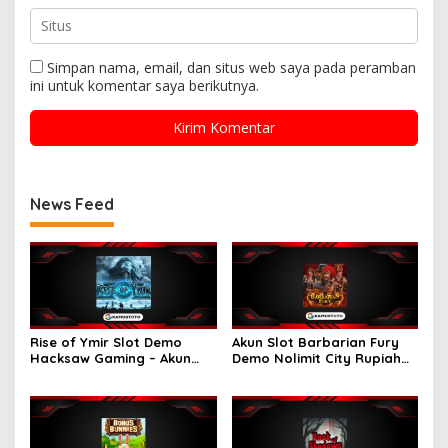
Simpan nama, email, dan situs web saya pada peramban
ini untuk komentar saya berikutnya.
News Feed
Rise of Ymir Slot Demo
Akun Slot Barbarian Fury
Hacksaw Gaming – Akun
Demo Nolimit City Rupiah
Demo Gratis
Lengkap Terbaru