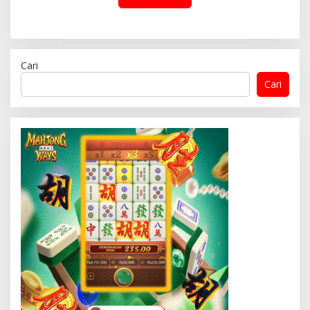
Cari
Cari