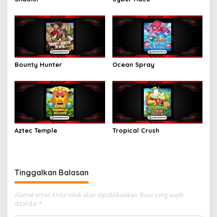
Bounty Hunter
Ocean Spray
Aztec Temple
Tropical Crush
Tinggalkan Balasan
Alamat email Anda tidak akan dipublikasikan.
Ruas yang wajib
ditandai
*