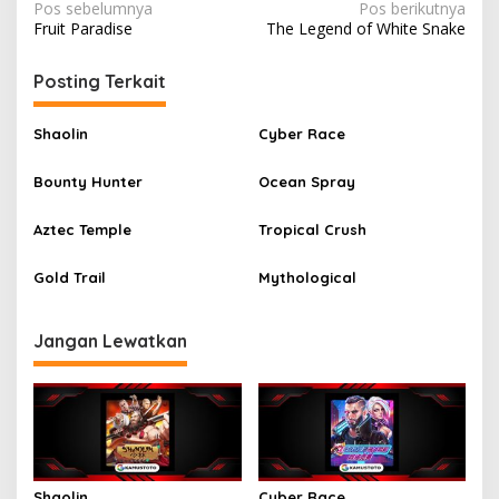
N
Pos sebelumnya
Pos berikutnya
Fruit Paradise
The Legend of White Snake
a
v
Posting Terkait
i
g
Shaolin
Cyber Race
a
Bounty Hunter
Ocean Spray
s
i
Aztec Temple
Tropical Crush
p
Gold Trail
Mythological
o
s
Jangan Lewatkan
Shaolin
Cyber Race