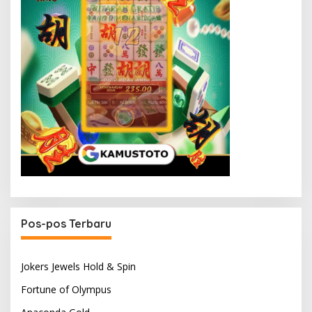
Pos-pos Terbaru
Jokers Jewels Hold & Spin
Fortune of Olympus