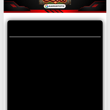
t
D
e
m
o
N
e
x
t
S
p
i
n
L
o
g
i
n
G
r
a
t
i
s