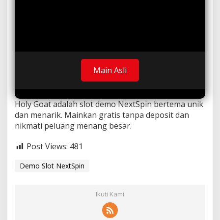
Main Asli
Holy Goat adalah slot demo NextSpin bertema unik
dan menarik. Mainkan gratis tanpa deposit dan
nikmati peluang menang besar.
Post Views:
481
Demo Slot NextSpin
Ikuti Kami