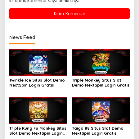
ini untuk komentar saya berikutnya.
News Feed
Twinkle Ice Situs Slot Demo
Triple Monkey Situs Slot
NextSpin Login Gratis
Demo NextSpin Login Gratis
Triple Kung Fu Monkey Situs
Taiga 88 Situs Slot Demo
Slot Demo NextSpin Login
NextSpin Login Gratis
Gratis