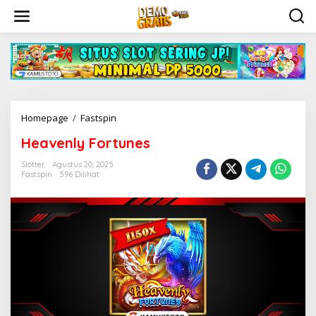
L
e
w
a
t
i
k
e
k
Homepage
/
Fastspin
H
o
e
n
Heavenly Fortunes
a
t
v
e
Slotter
Agustus 20, 2025
e
n
Fastspin
596 Dilihat
n
l
y
F
o
r
t
u
n
e
s