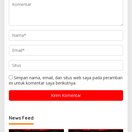
Simpan nama, email, dan situs web saya pada peramban
ini untuk komentar saya berikutnya.
News Feed