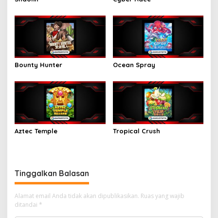
Bounty Hunter
Ocean Spray
Aztec Temple
Tropical Crush
Tinggalkan Balasan
Alamat email Anda tidak akan dipublikasikan.
Ruas yang wajib
ditandai
*