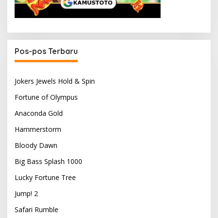
Pos-pos Terbaru
Jokers Jewels Hold & Spin
Fortune of Olympus
Anaconda Gold
Hammerstorm
Bloody Dawn
Big Bass Splash 1000
Lucky Fortune Tree
Jump! 2
Safari Rumble