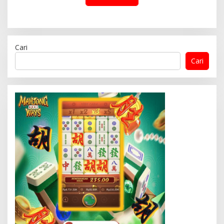
Cari
Cari