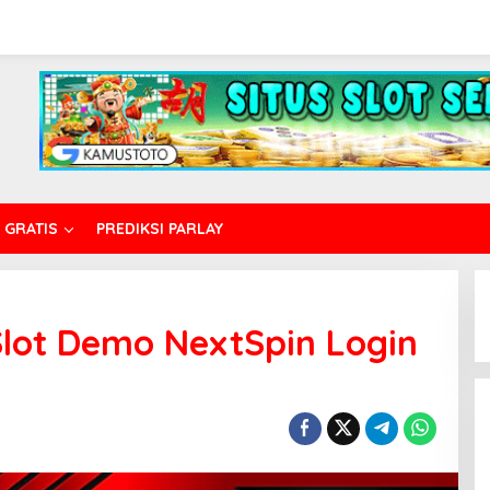
 GRATIS
PREDIKSI PARLAY
 Slot Demo NextSpin Login