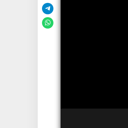
i
n
G
r
a
t
i
s