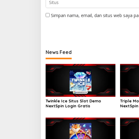
Simpan nama, email, dan situs web saya pa
News Feed
Twinkle Ice Situs Slot Demo
Triple M
NextSpin Login Gratis
NextSpin