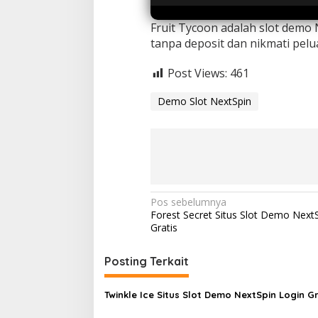
Fruit Tycoon adalah slot demo
tanpa deposit dan nikmati pel
Post Views:
461
Demo Slot NextSpin
N
Pos sebelumnya
Forest Secret Situs Slot Demo Next
a
Gratis
v
i
Posting Terkait
g
Twinkle Ice Situs Slot Demo NextSpin Login Gr
a