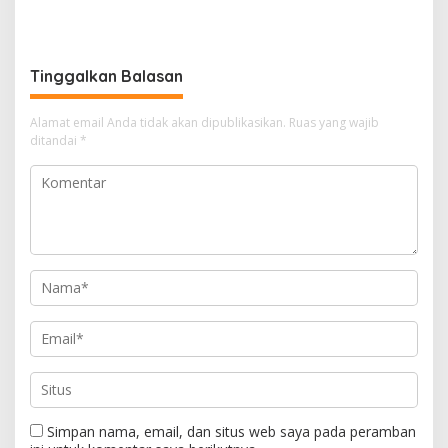
Tinggalkan Balasan
Alamat email Anda tidak akan dipublikasikan.
Ruas yang wajib
ditandai
*
Simpan nama, email, dan situs web saya pada peramban