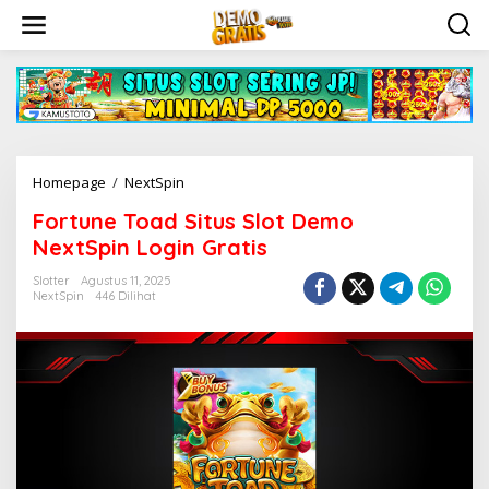
L
e
w
a
t
i
k
e
k
Homepage
/
NextSpin
F
o
o
n
Fortune Toad Situs Slot Demo
r
t
t
NextSpin Login Gratis
e
u
n
n
Slotter
Agustus 11, 2025
NextSpin
446 Dilihat
e
T
o
a
d
S
i
t
u
s