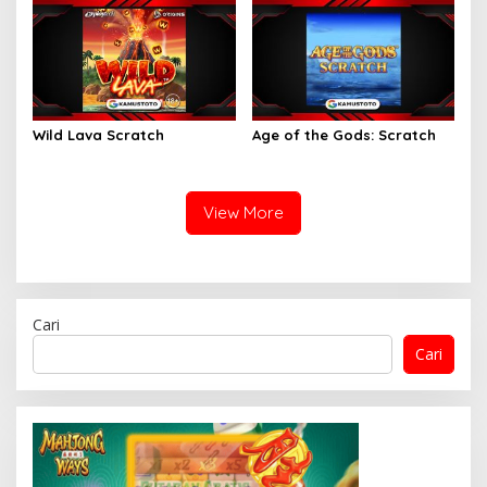
Wild Lava Scratch
Age of the Gods: Scratch
View More
Cari
Cari