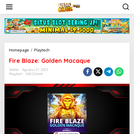
L
e
w
a
t
i
k
e
k
Homepage
/
Playtech
F
o
i
n
Fire Blaze: Golden Macaque
r
t
e
e
Slotter
Agustus 27, 2025
B
n
Playtech
1140 Dilihat
l
a
z
e
:
G
o
l
d
e
n