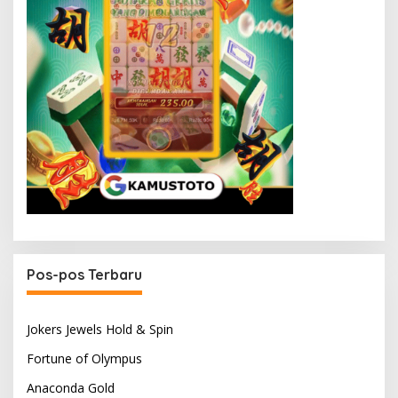
Pos-pos Terbaru
Jokers Jewels Hold & Spin
Fortune of Olympus
Anaconda Gold