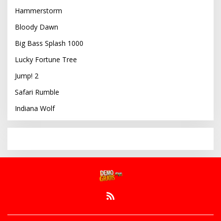
Hammerstorm
Bloody Dawn
Big Bass Splash 1000
Lucky Fortune Tree
Jump! 2
Safari Rumble
Indiana Wolf