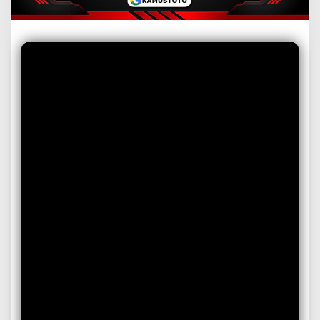
M
a
c
a
q
u
e