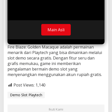
Main Asli
Fire Blaze: Golden Macaque adalah permainan
menarik dari Playtech yang bisa dimainkan melalui
slot demo secara gratis. Dengan fitur seru dan
grafis memukau, game ini memberikan
pengalaman bermain demo slot yang
menyenangkan menggunakan akun rupiah gratis.
Post Views:
1,140
Demo Slot Playtech
Ikuti Kami