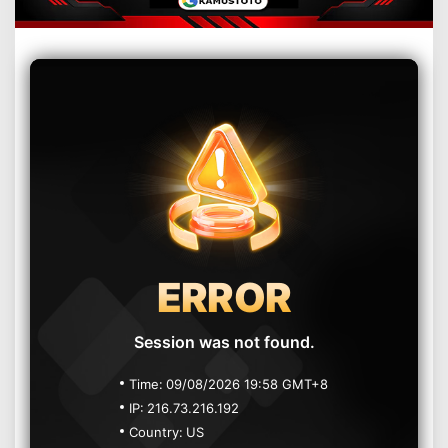
u
x
e