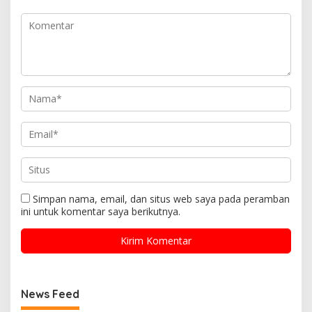
Simpan nama, email, dan situs web saya pada peramban
ini untuk komentar saya berikutnya.
News Feed