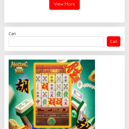
View More
Cari
Cari