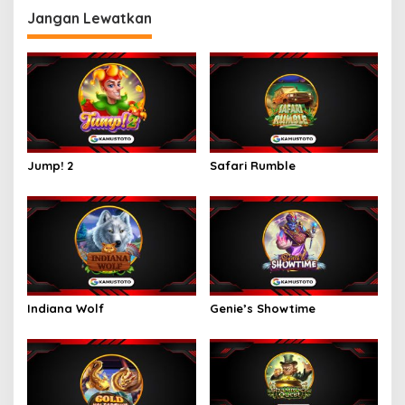
Jangan Lewatkan
Jump! 2
Safari Rumble
Indiana Wolf
Genie’s Showtime