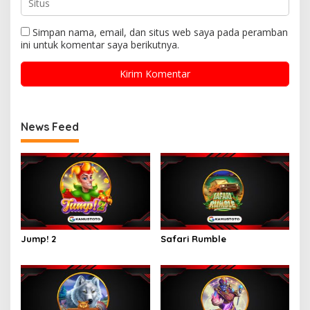
Simpan nama, email, dan situs web saya pada peramban
ini untuk komentar saya berikutnya.
News Feed
Jump! 2
Safari Rumble