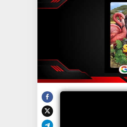
a
r
i