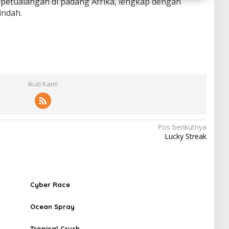
petualangan di padang Afrika, lengkap dengan
indah.
Ikuti Kami
Pos berikutnya
Lucky Streak
Cyber Race
Ocean Spray
Tropical Crush