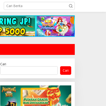
Cari
Cari