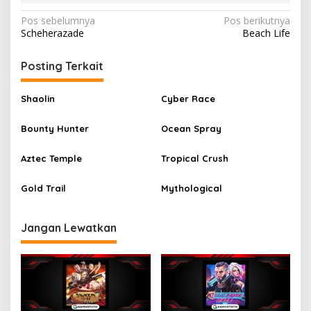
N
Pos sebelumnya
Pos berikutnya
Scheherazade
Beach Life
a
v
Posting Terkait
i
g
Shaolin
Cyber Race
a
Bounty Hunter
Ocean Spray
s
i
Aztec Temple
Tropical Crush
p
Gold Trail
Mythological
o
s
Jangan Lewatkan