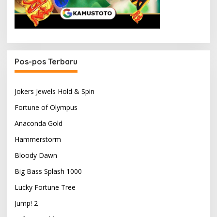
Pos-pos Terbaru
Jokers Jewels Hold & Spin
Fortune of Olympus
Anaconda Gold
Hammerstorm
Bloody Dawn
Big Bass Splash 1000
Lucky Fortune Tree
Jump! 2