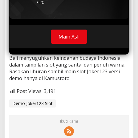
Main Asli
Bali menyuguhkan keindahan budaya Indonesia
dalam tampilan slot yang santai dan penuh warna.
Rasakan liburan sambil main slot Joker123 versi
demo hanya di Kamustoto!
Post Views:
3,191
Demo Joker123 Slot
Ikuti Kami