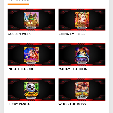
GOLDEN WEEK
CHINA EMPRESS
INDIA TREASURE
MADAME CAROLINE
LUCKY PANDA
WHOS THE BOSS