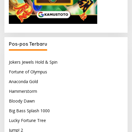
Pos-pos Terbaru
Jokers Jewels Hold & Spin
Fortune of Olympus
Anaconda Gold
Hammerstorm
Bloody Dawn
Big Bass Splash 1000
Lucky Fortune Tree
Jump! 2