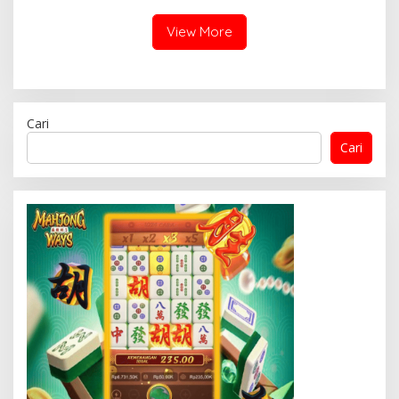
View More
Cari
Cari