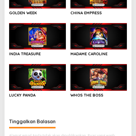
GOLDEN WEEK
CHINA EMPRESS
INDIA TREASURE
MADAME CAROLINE
LUCKY PANDA
WHOS THE BOSS
Tinggalkan Balasan
Alamat email Anda tidak akan dipublikasikan.
Ruas yang wajib